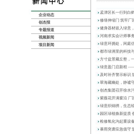
孟津区长一行到白鹤
企业动态
修缮伸缩门 筑牢厂
创杰报
健身器材嵌入绿意
专题报道
河南求实会计师事
视频新闻
绿意环拥处，闲庭信
项目新闻
都市绿洲里的科技与
方寸盆景藏丘壑，
绿意盈门启新程 —
及时补齐警示标识 
翠海藏幽处，静谧守
创杰集团召开徐水
紫薇花开满窗沿 厂
绿意织锦绣，生态
园区绿植焕新提质 
检修氧化沟起重设备
暴雨突袭应急值守 