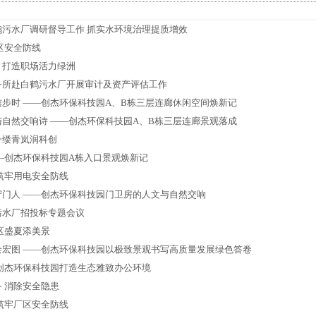
污水厂调研督导工作 抓实水环境治理提质增效
区安全防线
，打造职场活力绿洲
务所赴白鹤污水厂开展审计及资产评估工作
步时 ——创杰环保科技园A、B栋三层连廊休闲空间焕新记
自然交响诗 ——创杰环保科技园A、B栋三层连廊景观落成
一缕青岚润科创
—创杰环保科技园A栋入口景观焕新记
筑牢用电安全防线
门人 ——创杰环保科技园门卫房的人文与自然交响
污水厂招投标专题会议
区盛夏添美景
绘宏图 ——创杰环保科技园以极致景观书写高质量发展绿色答卷
创杰环保科技园打造生态雅致办公环境
 消除安全隐患
筑牢厂区安全防线